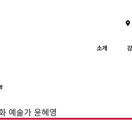
소개
영
회화 예술가 윤혜영