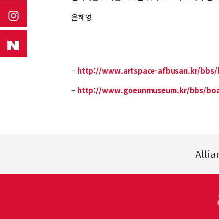
윤혜영
–
http://www.artspace-afbusan.kr/bbs
–
http://www.goeunmuseum.kr/bbs/boa
Allia