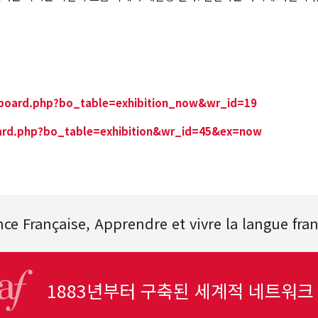
/board.php?bo_table=exhibition_now&wr_id=19
rd.php?bo_table=exhibition&wr_id=45&ex=now
nce Française, Apprendre et vivre la langue fra
1883년부터 구축된 세계적 네트워크