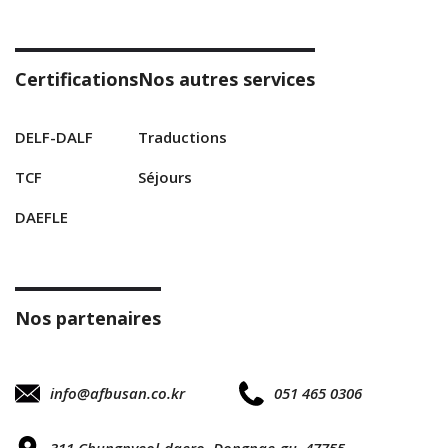
Certifications
Nos autres services
DELF-DALF
Traductions
TCF
Séjours
DAEFLE
Nos partenaires
info@afbusan.co.kr
051 465 0306
311 Chungnyeol-daero, Dongnae-gu, 47755