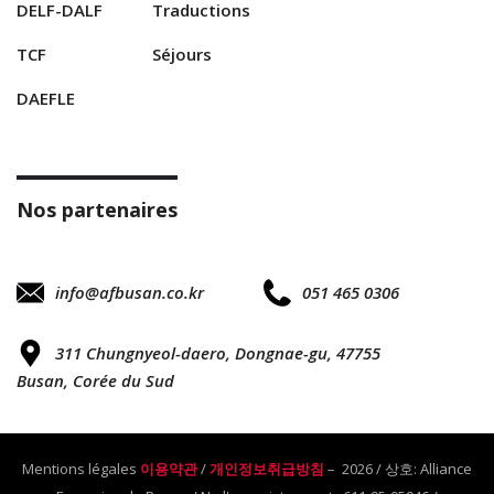
DELF-DALF
Traductions
TCF
Séjours
DAEFLE
Nos partenaires
info@afbusan.co.kr
051 465 0306
311 Chungnyeol-daero, Dongnae-gu, 47755
Busan, Corée du Sud
Mentions légales
이용약관
/
개인정보취급방침
– 2026 / 상호: Alliance